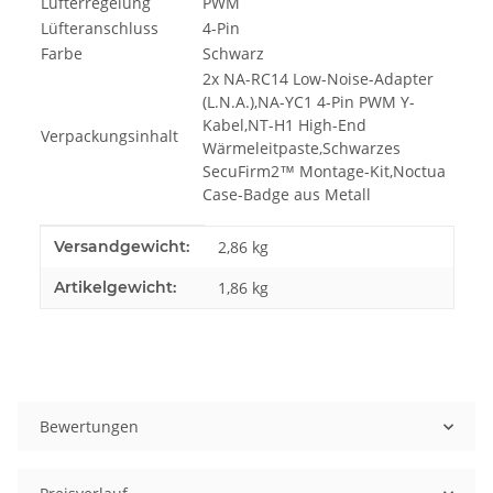
Lüfterregelung
PWM
Lüfteranschluss
4-Pin
Farbe
Schwarz
2x NA-RC14 Low-Noise-Adapter
(L.N.A.),NA-YC1 4-Pin PWM Y-
Kabel,NT-H1 High-End
Verpackungsinhalt
Wärmeleitpaste,Schwarzes
SecuFirm2™ Montage-Kit,Noctua
Case-Badge aus Metall
Produkteigenschaft
Wert
Versandgewicht:
2,86 kg
Artikelgewicht:
1,86
kg
Bewertungen