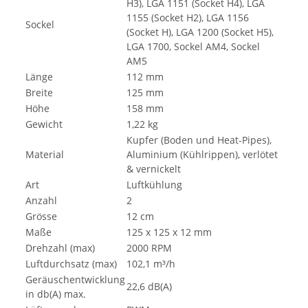
H3), LGA 1151 (Socket H4), LGA
1155 (Socket H2), LGA 1156
Sockel
(Socket H), LGA 1200 (Socket H5),
LGA 1700, Sockel AM4, Sockel
AM5
Länge
112 mm
Breite
125 mm
Höhe
158 mm
Gewicht
1,22 kg
Kupfer (Boden und Heat-Pipes),
Material
Aluminium (Kühlrippen), verlötet
& vernickelt
Art
Luftkühlung
Anzahl
2
Grösse
12 cm
Maße
125 x 125 x 12 mm
Drehzahl (max)
2000 RPM
Luftdurchsatz (max)
102,1 m³/h
Geräuschentwicklung
22,6 dB(A)
in db(A) max.