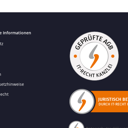
e Informationen
tz
m
setzhinweise
recht