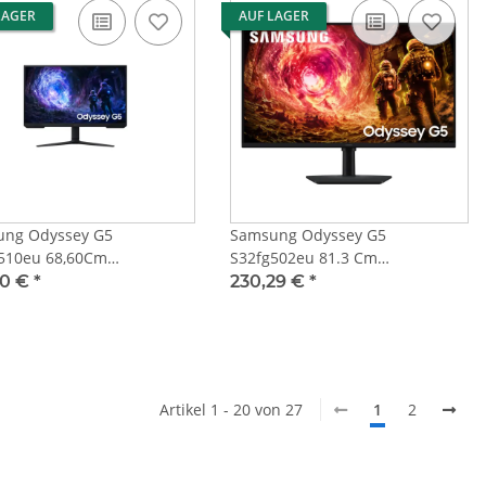
LAGER
AUF LAGER
ng Odyssey G5
Samsung Odyssey G5
510eu 68,60Cm
S32fg502eu 81.3 Cm
i,Displayport
Hdmi,Displayport
30 €
*
230,29 €
*
Artikel 1 - 20 von 27
1
2