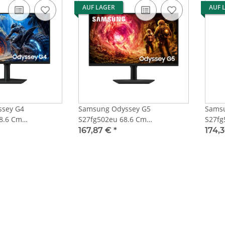
AUF LAGER
AUF 
sey G4
Samsung Odyssey G5
Samsu
8.6 Cm
S27fg502eu 68.6 Cm
S27fg
ort
Led,Hdmi,Displayport
2Xhdm
167,87 €
*
174,