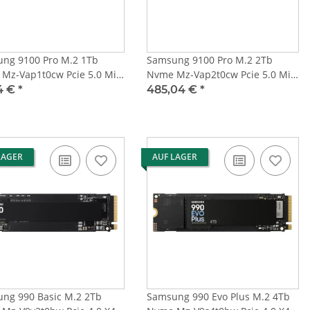
ng 9100 Pro M.2 1Tb
Samsung 9100 Pro M.2 2Tb
Mz-Vap1t0cw Pcie 5.0 Mit
Nvme Mz-Vap2t0cw Pcie 5.0 Mit
ink
Heatsink
24 €
*
485,04 €
*
LAGER
AUF LAGER
ng 990 Basic M.2 2Tb
Samsung 990 Evo Plus M.2 4Tb