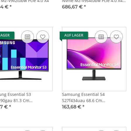
Mz-V9v2t0bw Pcie 4.0 X4
Nvme Mz-V9s4t0bw Pcie 4.0 X4 /
Pcie 5.0 X2
54 €
*
686,67 €
*
LAGER
AUF LAGER
ng Essential S3
Samsung Essential S4
90gau 81.3 Cm
S27f434uau 68.6 Cm
Vga,Curved
Hdmi,Displayport,Usb-C
97 €
*
163,68 €
*