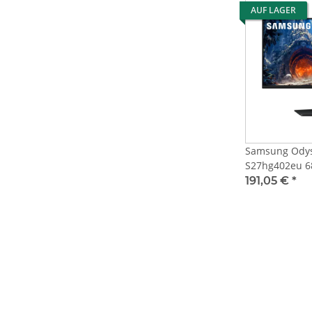
AUF LAGER
Samsung Odys
S27hg402eu 6
Hdmi,Displayp
191,05 €
*