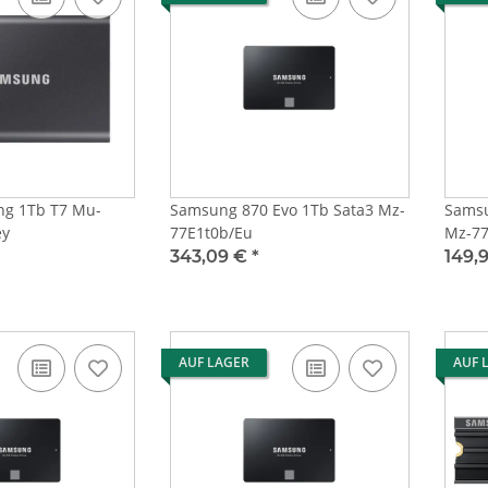
ng 1Tb T7 Mu-
Samsung 870 Evo 1Tb Sata3 Mz-
Samsu
ey
77E1t0b/Eu
Mz-77
343,09 €
*
149,
AUF LAGER
AUF 