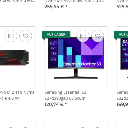
0cw Pcie 5.0 Mit
Nvme Mz-V9v1t0bw Pcie 4.0 X4
Nvme 
255,64 €
*
529,
AUF LAGER
AUF 
Pro M.2 1Tb Nvme
Samsung Essential S3
Samsu
cie 4.0 X4
S27d390gau 68,60Cm
S32d3
Led,Hdmi,Vga,Curved
Hdmi,
120,74 €
*
169,