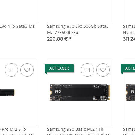
o 4Tb Sata3 Mz-
Samsung 870 Evo 500Gb Sata3
Samsu
Mz-77E500b/Eu
Nvme 
Heats
220,88 €
*
311,
AUF LAGER
AUF 
 Pro M.2 8Tb
Samsung 990 Basic M.2 1Tb
Samsu