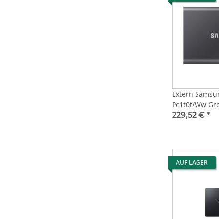
Extern Samsu
Pc1t0t/Ww Gr
229,52 €
*
AUF LAGER