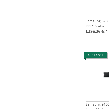
Samsung 870 Ev
77E4t0b/Eu
1.326,26 €
*
AUF LAGER
Samsung 9100