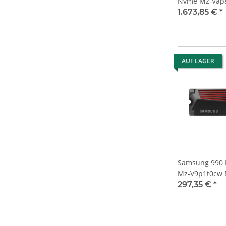
Nvme Mz-Vap8t
Heatsink
1.673,85 €
*
AUF LAGER
Samsung 990 
Mz-V9p1t0cw P
Heatsink
297,35 €
*