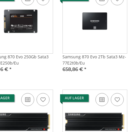
ng 870 Evo 250Gb Sata3
Samsung 870 Evo 2Tb Sata3 Mz-
E250b/Eu
77E2t0b/Eu
96 €
*
658,86 €
*
LAGER
AUF LAGER