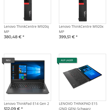
Lenovo ThinkCentre M920q
Lenovo ThinkCentre M920x
MP
MP
380,48 €
*
399,51 €
*
NEU
AUF LAGER
Lenovo ThinkPad E14 Gen 2
LENOVO THINKPAD E15
(2ND GEN) Schwarz
512,09 €
*