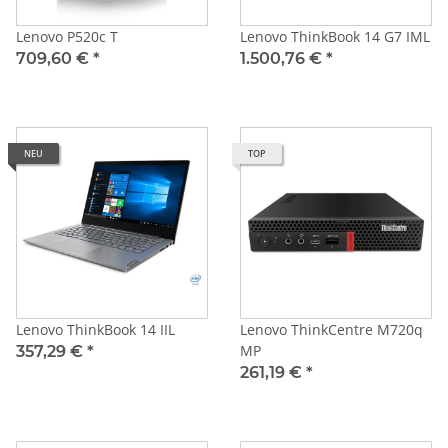
Lenovo P520c T
Lenovo ThinkBook 14 G7 IML
709,60 €
*
1.500,76 €
*
NEU
TOP
Lenovo ThinkBook 14 IIL
Lenovo ThinkCentre M720q
MP
357,29 €
*
261,19 €
*