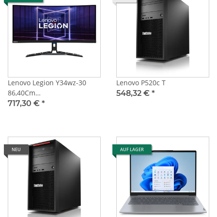
Lenovo Legion Y34wz-30
Lenovo P520c T
86,40Cm
548,32 €
*
Led,2Xhdmi,Displayport,Usb-
717,30 €
*
C,Sp - 67B0uac1eu
NEU
AUF LAGER