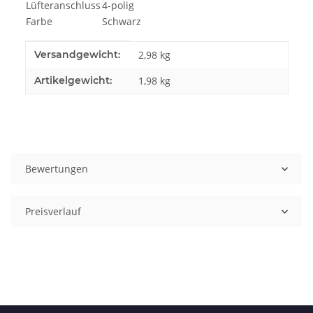
Lüfteranschluss
4-polig
Farbe
Schwarz
Produkteigenschaft
Wert
Versandgewicht:
2,98 kg
Artikelgewicht:
1,98
kg
Bewertungen
Preisverlauf