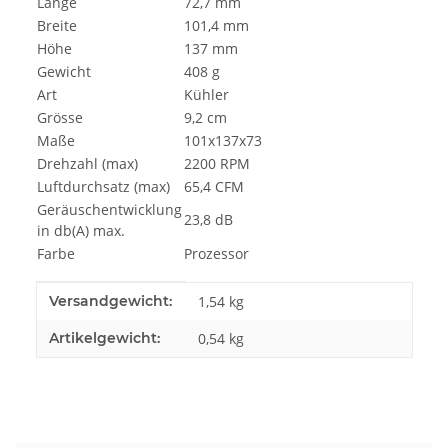
Länge
72,7 mm
Breite
101,4 mm
Höhe
137 mm
Gewicht
408 g
Art
Kühler
Grösse
9,2 cm
Maße
101x137x73
Drehzahl (max)
2200 RPM
Luftdurchsatz (max)
65,4 CFM
Geräuschentwicklung
23,8 dB
in db(A) max.
Farbe
Prozessor
Produkteigenschaft
Wert
Versandgewicht:
1,54 kg
Artikelgewicht:
0,54
kg