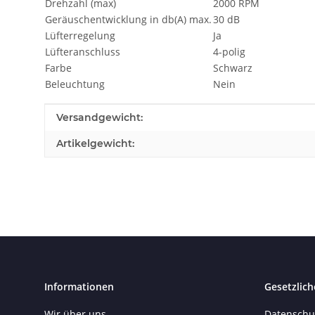
Drehzahl (max)
2000 RPM
Geräuschentwicklung in db(A) max.
30 dB
Lüfterregelung
Ja
Lüfteranschluss
4-polig
Farbe
Schwarz
Beleuchtung
Nein
Produkteigenschaft
Wert
Versandgewicht:
Artikelgewicht:
Informationen
Gesetzlich
Wir über uns
Datenschu