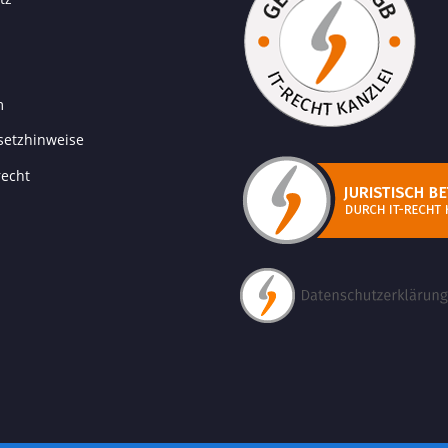
m
setzhinweise
recht