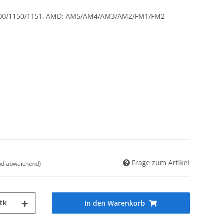
/1200/1150/1151, AMD: AM5/AM4/AM3/AM2/FM1/FM2
Frage zum Artikel
nd abweichend)
tk
In den Warenkorb