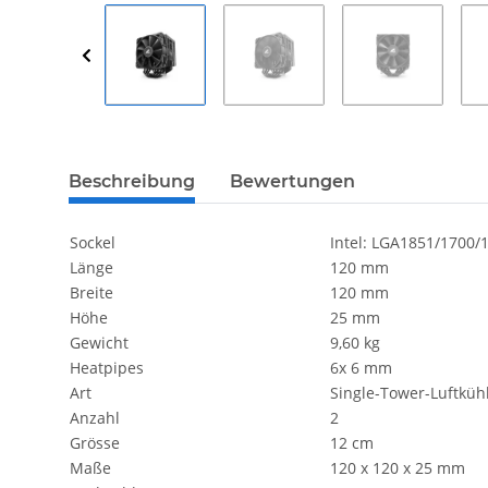
Beschreibung
Bewertungen
Sockel
Intel: LGA1851/170
Länge
120 mm
Breite
120 mm
Höhe
25 mm
Gewicht
9,60 kg
Heatpipes
6x 6 mm
Art
Single-Tower-Luftküh
Anzahl
2
Grösse
12 cm
Maße
120 x 120 x 25 mm