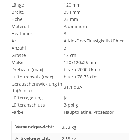
Länge
120 mm
Breite
394 mm
Höhe
25 mm
Material
Aluminium
Heatpipes
3
Art
All-in-One-Flüssigkeitskühler
Anzahl
3
Grösse
12 cm
Maße
120x120x25 mm
Drehzahl (max)
bis zu 2000 U/min
Luftdurchsatz (max)
bis zu 78.73 cfm
Geräuschentwicklung in
31.1 dBA
db(A) max.
Lüfterregelung
Ja
Lüfteranschluss
3-polig
Farbe
Hauptplatine, Prozessor
Produkteigenschaft
Wert
Versandgewicht:
3,53 kg
Artikelgewicht:
2,53
kg