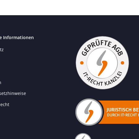
e Informationen
tz
m
setzhinweise
recht