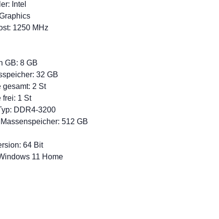
er: Intel
 Graphics
ost: 1250 MHz
d
in GB: 8 GB
sspeicher: 32 GB
 gesamt: 2 St
rei: 1 St
-Typ: DDR4-3200
 Massenspeicher: 512 GB
rsion: 64 Bit
 Windows 11 Home