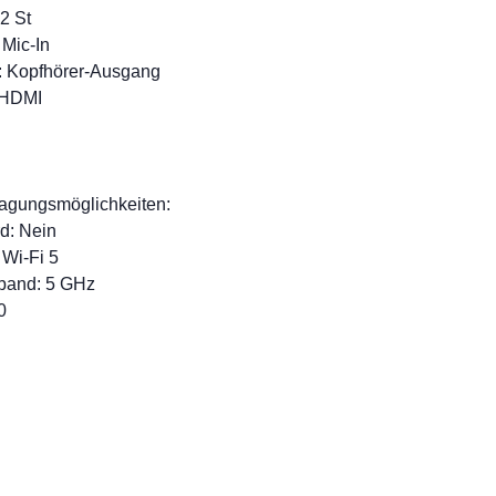
2 St
Mic-In
 Kopfhörer-Ausgang
 HDMI
ragungsmöglichkeiten:
d: Nein
Wi-Fi 5
and: 5 GHz
0