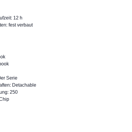
fzeit: 12 h
en: fest verbaut
ook
book
0er Serie
aften: Detachable
ung: 250
-Chip