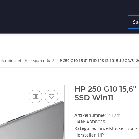
ark reduziert - hier sparen %
HP 250 G10 15,6" FHD IPS i3-1315U 8GB/51
HP 250 G10 15,6"
SSD Win11
Artikelnummer:
11741
HAN:
A3DB0ES
Kategorie:
Einzelstücke - stark
Hersteller:
HP