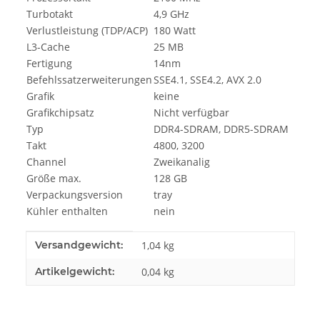
Turbotakt
4,9 GHz
Verlustleistung (TDP/ACP)
180 Watt
L3-Cache
25 MB
Fertigung
14nm
Befehlssatzerweiterungen
SSE4.1, SSE4.2, AVX 2.0
Grafik
keine
Grafikchipsatz
Nicht verfügbar
Typ
DDR4-SDRAM, DDR5-SDRAM
Takt
4800, 3200
Channel
Zweikanalig
Größe max.
128 GB
Verpackungsversion
tray
Kühler enthalten
nein
Produkteigenschaft
Wert
Versandgewicht:
1,04 kg
Artikelgewicht:
0,04
kg