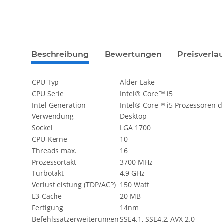
weitere Registerkarten anzeigen
Beschreibung
Bewertungen
Preisverla
CPU Typ
Alder Lake
CPU Serie
Intel® Core™ i5
Intel Generation
Intel® Core™ i5 Prozessoren d
Verwendung
Desktop
Sockel
LGA 1700
CPU-Kerne
10
Threads max.
16
Prozessortakt
3700 MHz
Turbotakt
4,9 GHz
Verlustleistung (TDP/ACP)
150 Watt
L3-Cache
20 MB
Fertigung
14nm
Befehlssatzerweiterungen
SSE4.1, SSE4.2, AVX 2.0