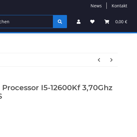
News
Kontakt
0,00 €
I5 Processor I5-12600Kf 3,70Ghz
S