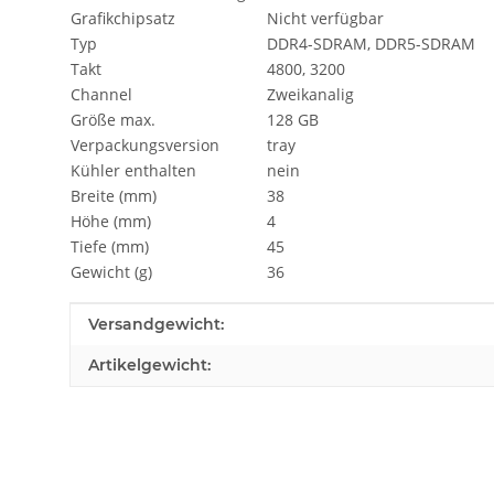
Grafikchipsatz
Nicht verfügbar
Typ
DDR4-SDRAM, DDR5-SDRAM
Takt
4800, 3200
Channel
Zweikanalig
Größe max.
128 GB
Verpackungsversion
tray
Kühler enthalten
nein
Breite (mm)
38
Höhe (mm)
4
Tiefe (mm)
45
Gewicht (g)
36
Produkteigenschaft
Wert
Versandgewicht:
Artikelgewicht: