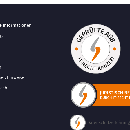
e Informationen
tz
m
setzhinweise
recht