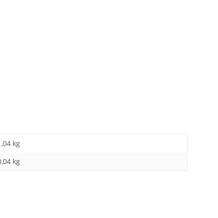
1,04 kg
0,04
kg