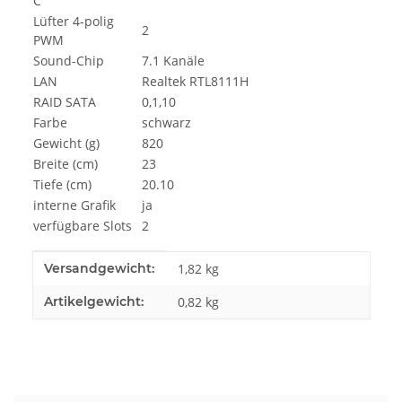
C
Lüfter 4-polig
2
PWM
Sound-Chip
7.1 Kanäle
LAN
Realtek RTL8111H
RAID SATA
0,1,10
Farbe
schwarz
Gewicht (g)
820
Breite (cm)
23
Tiefe (cm)
20.10
interne Grafik
ja
verfügbare Slots
2
Produkteigenschaft
Wert
Versandgewicht:
1,82 kg
Artikelgewicht:
0,82
kg