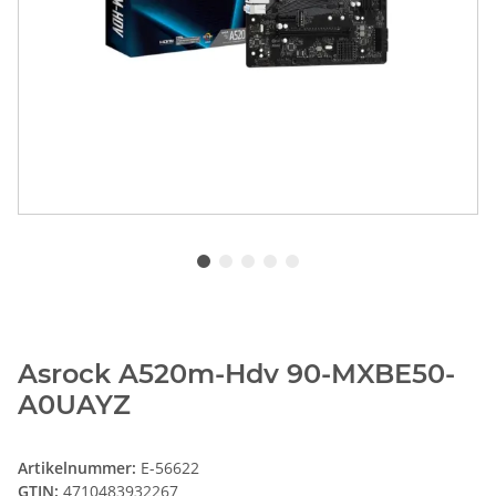
Asrock A520m-Hdv 90-MXBE50-
A0UAYZ
Artikelnummer:
E-56622
GTIN:
4710483932267