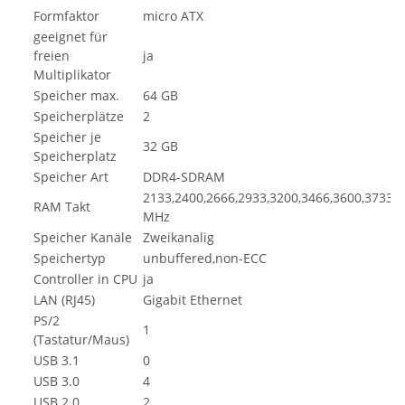
Formfaktor
micro ATX
geeignet für
freien
ja
Multiplikator
Speicher max.
64 GB
Speicherplätze
2
Speicher je
32 GB
Speicherplatz
Speicher Art
DDR4-SDRAM
2133,2400,2666,2933,3200,3466,3600,3733,3
RAM Takt
MHz
Speicher Kanäle
Zweikanalig
Speichertyp
unbuffered,non-ECC
Controller in CPU
ja
LAN (RJ45)
Gigabit Ethernet
PS/2
1
(Tastatur/Maus)
USB 3.1
0
USB 3.0
4
USB 2.0
2