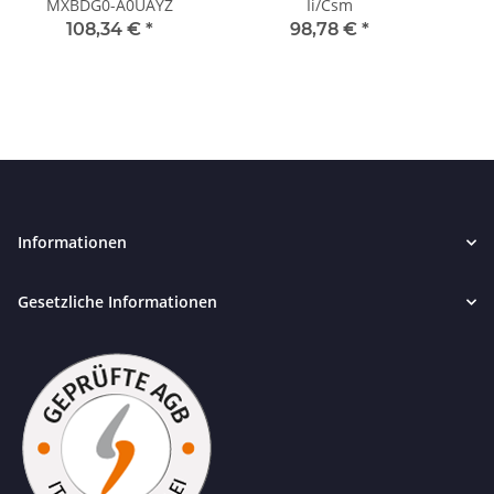
MXBDG0-A0UAYZ
Ii/Csm
108,34 €
*
98,78 €
*
Informationen
Gesetzliche Informationen