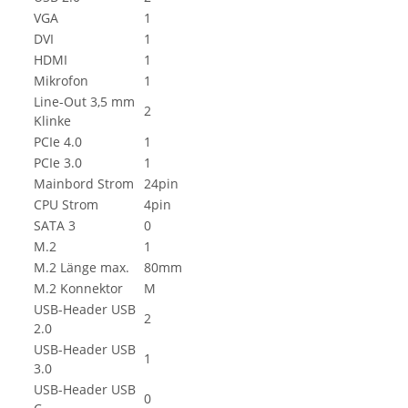
VGA
1
DVI
1
HDMI
1
Mikrofon
1
Line-Out 3,5 mm
2
Klinke
PCIe 4.0
1
PCIe 3.0
1
Mainbord Strom
24pin
CPU Strom
4pin
SATA 3
0
M.2
1
M.2 Länge max.
80mm
M.2 Konnektor
M
USB-Header USB
2
2.0
USB-Header USB
1
3.0
USB-Header USB
0