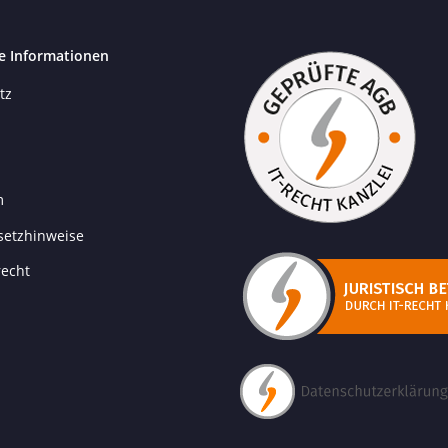
e Informationen
tz
m
setzhinweise
recht