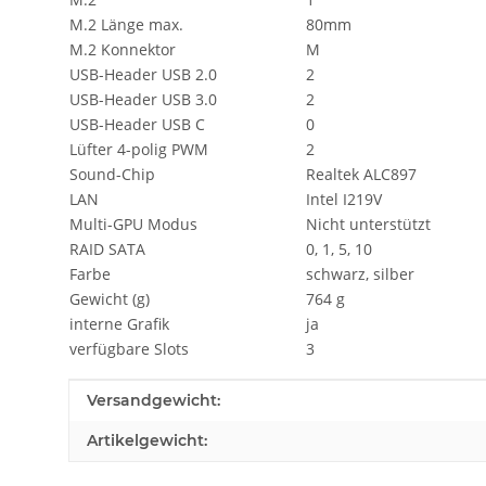
M.2 Länge max.
80mm
M.2 Konnektor
M
USB-Header USB 2.0
2
USB-Header USB 3.0
2
USB-Header USB C
0
Lüfter 4-polig PWM
2
Sound-Chip
Realtek ALC897
LAN
Intel I219V
Multi-GPU Modus
Nicht unterstützt
RAID SATA
0, 1, 5, 10
Farbe
schwarz, silber
Gewicht (g)
764 g
interne Grafik
ja
verfügbare Slots
3
Produkteigenschaft
Wert
Versandgewicht:
Artikelgewicht: