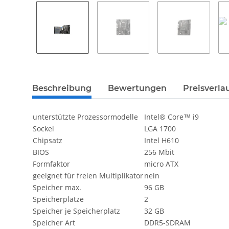
weitere Registerkarten anzeigen
Beschreibung
Bewertungen
Preisverla
unterstützte Prozessormodelle
Intel® Core™ i9
Sockel
LGA 1700
Chipsatz
Intel H610
BIOS
256 Mbit
Formfaktor
micro ATX
geeignet für freien Multiplikator
nein
Speicher max.
96 GB
Speicherplätze
2
Speicher je Speicherplatz
32 GB
Speicher Art
DDR5-SDRAM