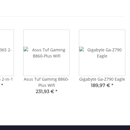
 2-in-1
Asus Tuf Gaming B860-
Gigabyte Ga-Z790 Eagle
Plus Wifi
€
*
189,97 €
*
231,93 €
*