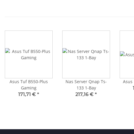
Asus Tuf B550-Plus
Nas Server Qnap Ts-
Asus
Gaming
133 1-Bay
171,71 €
*
217,16 €
*