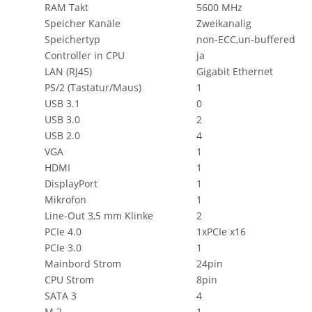
RAM Takt
5600 MHz
Speicher Kanäle
Zweikanalig
Speichertyp
non-ECC,un-buffered
Controller in CPU
ja
LAN (RJ45)
Gigabit Ethernet
PS/2 (Tastatur/Maus)
1
USB 3.1
0
USB 3.0
2
USB 2.0
4
VGA
1
HDMI
1
DisplayPort
1
Mikrofon
1
Line-Out 3,5 mm Klinke
2
PCIe 4.0
1xPCIe x16
PCIe 3.0
1
Mainbord Strom
24pin
CPU Strom
8pin
SATA 3
4
M.2
1