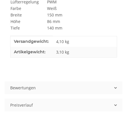
Lüfterregelung
PWM
Farbe
Weiß
Breite
150 mm
Höhe
86 mm
Tiefe
140 mm
Produkteigenschaft
Wert
Versandgewicht:
4,10 kg
Artikelgewicht:
3,10
kg
Bewertungen
Preisverlauf