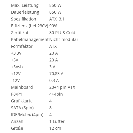
Max. Leistung
850 W
Dauerleistung
850 W
Spezifikation
ATX, 3.1
Effizienz (bei 230V)
90%
Zertifikat
80 PLUS Gold
Kabelmanagement
Nicht-modular
Formfaktor
ATX
+3,3V
20 A
+5V
20 A
+5Vsb
3 A
+12V
70,83 A
-12V
0,3 A
Mainboard
20+4 pin ATX
P8/P4
4+4pin
Grafikkarte
4
SATA (5pin)
8
IDE/Molex (4pin)
4
Anzahl
1 Lüfter
Größe
12 cm