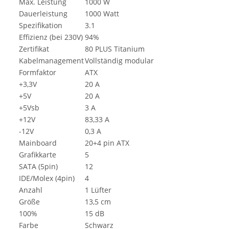
Max. Leistung
1000 W
Dauerleistung
1000 Watt
Spezifikation
3.1
Effizienz (bei 230V)
94%
Zertifikat
80 PLUS Titanium
Kabelmanagement
Vollständig modular
Formfaktor
ATX
+3,3V
20 A
+5V
20 A
+5Vsb
3 A
+12V
83,33 A
-12V
0,3 A
Mainboard
20+4 pin ATX
Grafikkarte
5
SATA (5pin)
12
IDE/Molex (4pin)
4
Anzahl
1 Lüfter
Größe
13,5 cm
100%
15 dB
Farbe
Schwarz