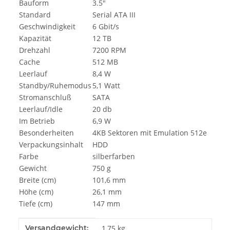
Bauform
3.5"
Standard
Serial ATA III
Geschwindigkeit
6 Gbit/s
Kapazität
12 TB
Drehzahl
7200 RPM
Cache
512 MB
Leerlauf
8,4 W
Standby/Ruhemodus
5,1 Watt
Stromanschluß
SATA
Leerlauf/Idle
20 db
Im Betrieb
6,9 W
Besonderheiten
4KB Sektoren mit Emulation 512e
Verpackungsinhalt
HDD
Farbe
silberfarben
Gewicht
750 g
Breite (cm)
101,6 mm
Höhe (cm)
26,1 mm
Tiefe (cm)
147 mm
Produkteigenschaft
Wert
Versandgewicht:
1,75 kg