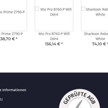
 Prime Z790-P
Msi Pro B760-P Wifi
Sharkoon Rebe
Ddr4
White
238,70 €
*
156,14 €
*
74,10 €
e Informationen
tz