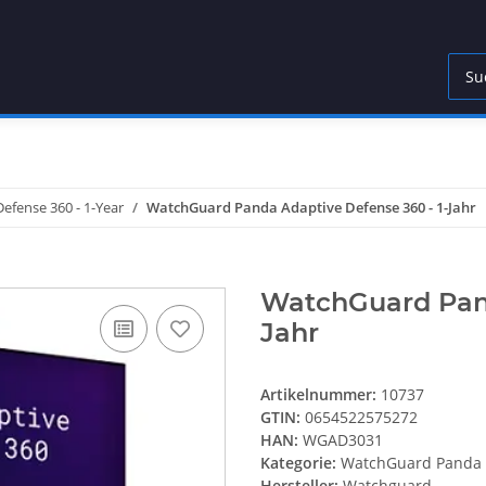
fense 360 - 1-Year
WatchGuard Panda Adaptive Defense 360 - 1-Jahr
WatchGuard Pand
Jahr
Artikelnummer:
10737
GTIN:
0654522575272
HAN:
WGAD3031
Kategorie:
WatchGuard Panda A
Hersteller:
Watchguard