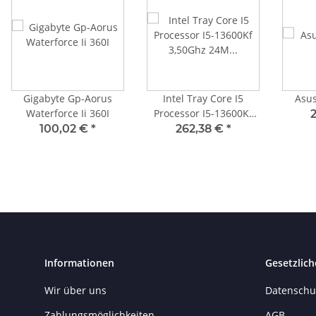
Gigabyte Gp-Aorus
Intel Tray Core I5
Asus
Waterforce Ii 360I
Processor I5-13600Kf
3,50Ghz 24M Raptor
100,02 €
*
262,38 €
*
Lake
Informationen
Gesetzlich
Wir über uns
Datenschu
Zahlungsmöglichkeiten
AGB