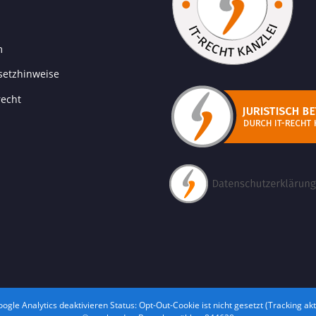
m
setzhinweise
recht
ogle Analytics deaktivieren
Status: Opt-Out-Cookie ist nicht gesetzt (Tracking akt