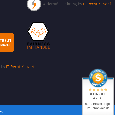
SEHR GUT
4.79 / 5
aus 2 Bewertungen
bei: shopvote.de
iv)