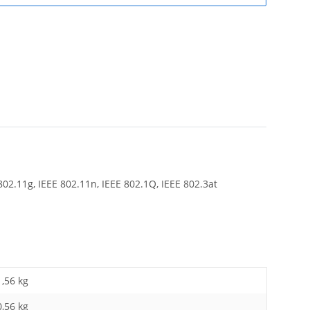
802.11g, IEEE 802.11n, IEEE 802.1Q, IEEE 802.3at
1,56 kg
0,56
kg