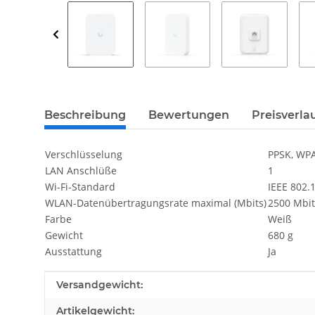
weitere Registerkarten anzeigen
Beschreibung
Bewertungen
Preisverla
Verschlüsselung
PPSK, WPA
LAN Anschlüße
1
Wi-Fi-Standard
IEEE 802.1
WLAN-Datenübertragungsrate maximal (Mbits)
2500 Mbit
Farbe
Weiß
Gewicht
680 g
Ausstattung
Ja
Produkteigenschaft
Wert
Versandgewicht:
Artikelgewicht: