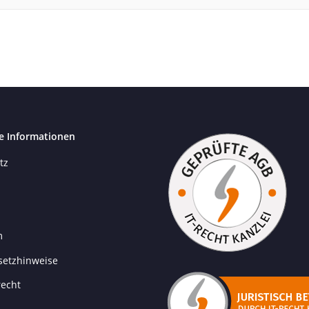
e Informationen
tz
m
setzhinweise
recht