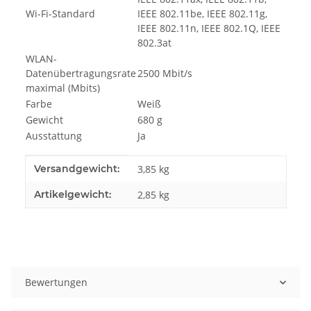
Wi-Fi-Standard
IEEE 802.11be, IEEE 802.11g,
IEEE 802.11n, IEEE 802.1Q, IEEE
802.3at
WLAN-
Datenübertragungsrate
2500 Mbit/s
maximal (Mbits)
Farbe
Weiß
Gewicht
680 g
Ausstattung
Ja
Produkteigenschaft
Wert
Versandgewicht:
3,85 kg
Artikelgewicht:
2,85
kg
Bewertungen