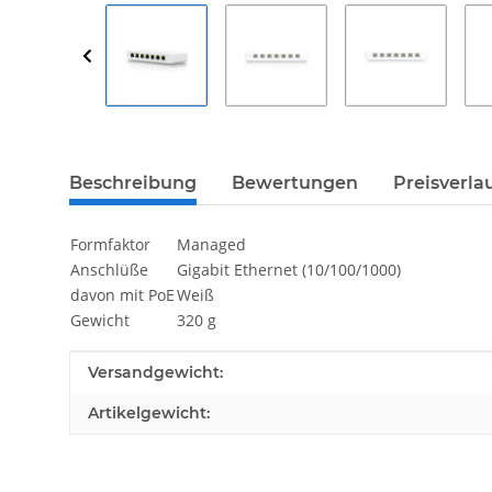
Beschreibung
Bewertungen
Preisverla
Formfaktor
Managed
Anschlüße
Gigabit Ethernet (10/100/1000)
davon mit PoE
Weiß
Gewicht
320 g
Produkteigenschaft
Wert
Versandgewicht:
Artikelgewicht: