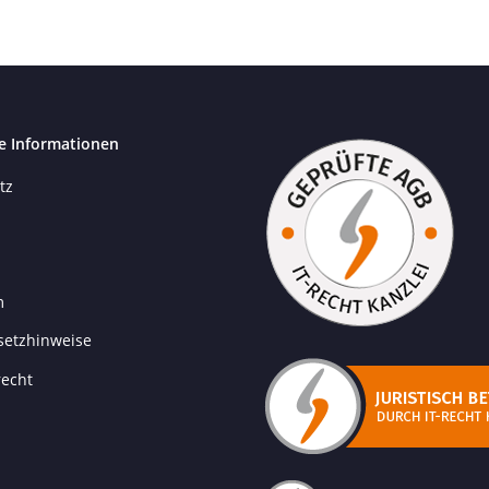
e Informationen
tz
m
setzhinweise
recht