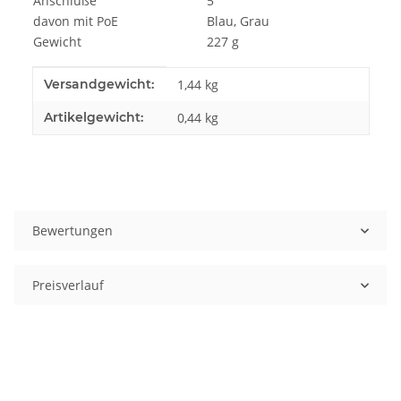
Anschlüße
5
davon mit PoE
Blau, Grau
Gewicht
227 g
Produkteigenschaft
Wert
Versandgewicht:
1,44 kg
Artikelgewicht:
0,44
kg
Bewertungen
Preisverlauf