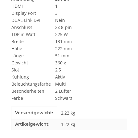
HDMI
1
Display Port
3
DUAL-Link DVI
Nein
Anschluss
2x 8-pin
TDP in Watt
225 W
Breite
131 mm
Höhe
222 mm
Länge
51 mm
Gewicht
360 g
Slot
2,5
Kühlung
Aktiv
Beleuchtungsfarbe
Multi
Besonderheiten
2 Lüfter
Farbe
Schwarz
Produkteigenschaft
Wert
Versandgewicht:
2,22 kg
Artikelgewicht:
1,22
kg