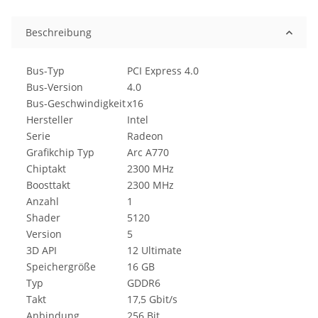
Beschreibung
Bus-Typ
PCI Express 4.0
Bus-Version
4.0
Bus-Geschwindigkeit
x16
Hersteller
Intel
Serie
Radeon
Grafikchip Typ
Arc A770
Chiptakt
2300 MHz
Boosttakt
2300 MHz
Anzahl
1
Shader
5120
Version
5
3D API
12 Ultimate
Speichergröße
16 GB
Typ
GDDR6
Takt
17,5 Gbit/s
Anbindung
256 Bit