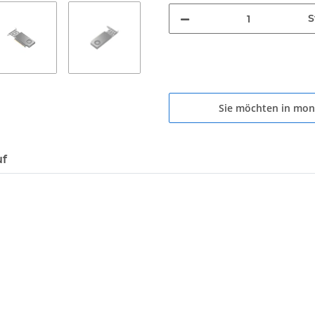
S
Sie möchten in mon
uf