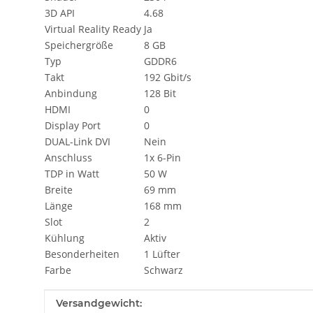
3D API
4.68
Virtual Reality Ready
Ja
Speichergröße
8 GB
Typ
GDDR6
Takt
192 Gbit/s
Anbindung
128 Bit
HDMI
0
Display Port
0
DUAL-Link DVI
Nein
Anschluss
1x 6-Pin
TDP in Watt
50 W
Breite
69 mm
Länge
168 mm
Slot
2
Kühlung
Aktiv
Besonderheiten
1 Lüfter
Farbe
Schwarz
Produkteigenschaft
Wert
Versandgewicht: