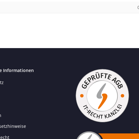
e Informationen
tz
m
setzhinweise
recht