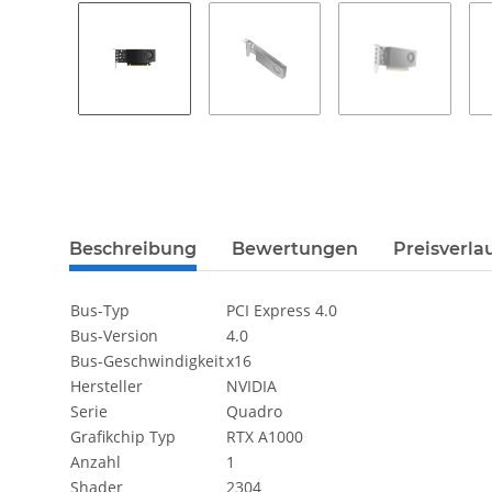
weitere Registerkarten anzeigen
Beschreibung
Bewertungen
Preisverla
Bus-Typ
PCI Express 4.0
Bus-Version
4.0
Bus-Geschwindigkeit
x16
Hersteller
NVIDIA
Serie
Quadro
Grafikchip Typ
RTX A1000
Anzahl
1
Shader
2304