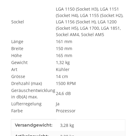
LGA 1150 (Socket H3), LGA 1151
(Socket H4), LGA 1155 (Socket H2),
Sockel
LGA 1156 (Socket H), LGA 1200
(Socket H5), LGA 1700, LGA 1851,
Sockel AM4, Sockel AM5
Länge
161 mm
Breite
150 mm
Höhe
165 mm
Gewicht
1,32 kg
Art
Kühler
Grösse
14 cm
Drehzahl (max)
1500 RPM
Geräuschentwicklung
24,6 dB
in db(A) max.
Lüfterregelung
Ja
Farbe
Prozessor
Produkteigenschaft
Wert
Versandgewicht:
3,28 kg