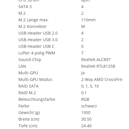
SATA 3
4
M.2
2
M.2 Länge max.
110mm
M.2 Konnektor
M
USB-Header USB 2.0
4
USB-Header USB 3.0
2
USB-Header USB C
0
Lüfter 4-polig PWM
7
Sound-Chip
Realtek ALC897
LAN
Realtek RTL8125B
Multi-GPU
ja
Multi-GPU Modus
2-Way AMD CrossFire
RAID SATA
0, 1, 5, 10
RAID M.2
0,1
Beleuchtungsfarbe
RGB
Farbe
schwarz
Gewicht (g)
1950
Breite (cm)
30.50
Tiefe (cm)
24.40