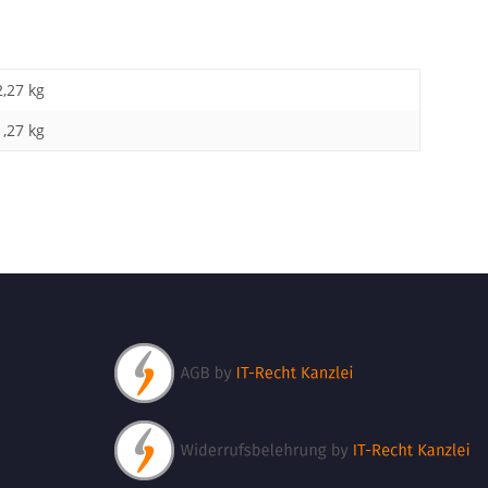
2,27 kg
1,27
kg