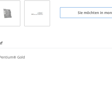
Sie möchten in mon
uf
 Pentium® Gold