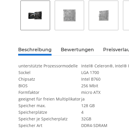
weitere Registerkarten anzeigen
Beschreibung
Bewertungen
Preisverla
unterstützte Prozessormodelle
Intel® Celeron®, Intel®
Sockel
LGA 1700
Chipsatz
Intel B760
BIOS
256 Mbit
Formfaktor
micro ATX
geeignet für freien Multiplikator
ja
Speicher max.
128 GB
Speicherplätze
4
Speicher je Speicherplatz
32GB
Speicher Art
DDR4-SDRAM