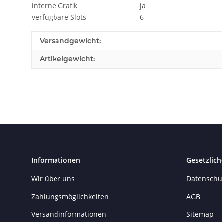
interne Grafik
ja
verfügbare Slots
6
Produkteigenschaft
Wert
Versandgewicht:
Artikelgewicht:
Informationen
Gesetzlich
Wir über uns
Datenschu
Zahlungsmöglichkeiten
AGB
Versandinformationen
Sitemap