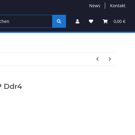
News
Kontakt
0,00 €
P Ddr4