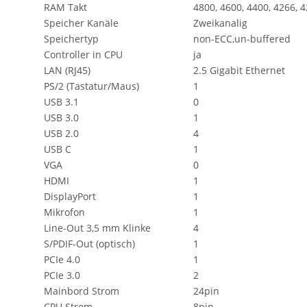
RAM Takt
4800, 4600, 4400, 4266, 4
Speicher Kanäle
Zweikanalig
Speichertyp
non-ECC,un-buffered
Controller in CPU
ja
LAN (RJ45)
2.5 Gigabit Ethernet
PS/2 (Tastatur/Maus)
1
USB 3.1
0
USB 3.0
1
USB 2.0
4
USB C
1
VGA
0
HDMI
1
DisplayPort
1
Mikrofon
1
Line-Out 3,5 mm Klinke
4
S/PDIF-Out (optisch)
1
PCIe 4.0
1
PCIe 3.0
2
Mainbord Strom
24pin
CPU Strom
8pin