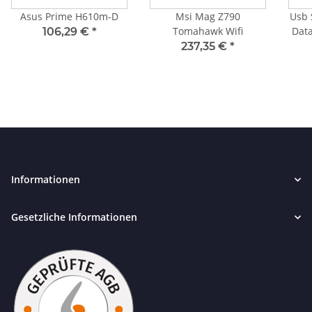
Asus Prime H610m-D
Msi Mag Z790
Usb 
Tomahawk Wifi
Data
106,29 €
*
237,35 €
*
Informationen
Gesetzliche Informationen