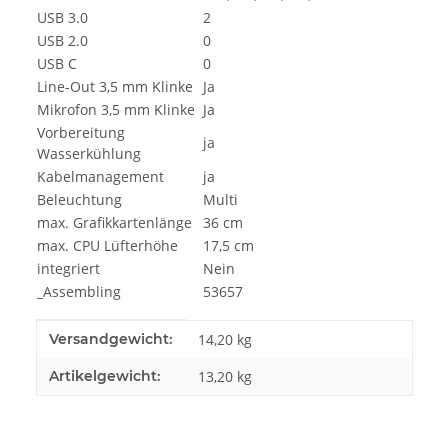
USB 3.0
2
USB 2.0
0
USB C
0
Line-Out 3,5 mm Klinke
Ja
Mikrofon 3,5 mm Klinke
Ja
Vorbereitung
ja
Wasserkühlung
Kabelmanagement
ja
Beleuchtung
Multi
max. Grafikkartenlänge
36 cm
max. CPU Lüfterhöhe
17,5 cm
integriert
Nein
_Assembling
53657
Produkteigenschaft
Wert
Versandgewicht:
14,20 kg
Artikelgewicht:
13,20
kg