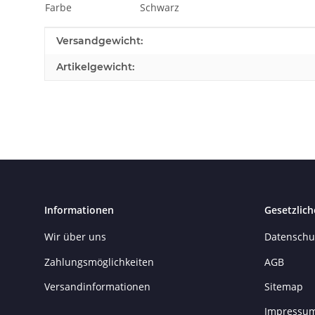
Farbe
Schwarz
Produkteigenschaft
Wert
Versandgewicht:
Artikelgewicht:
Informationen
Gesetzlich
Wir über uns
Datenschu
Zahlungsmöglichkeiten
AGB
Versandinformationen
Sitemap
Impressu