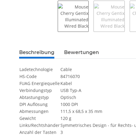
weitere Registerkarten anzeigen
Beschreibung
Bewertungen
Ladetechnologie
Cable
HS-Code
84716070
FUAG Energiequelle
Kabel
Verbindungstyp
USB Typ-A
Abtastungstyp
Optisch
DPI Auflösung
1000 DPI
Abmessungen
111,5 x 68,5 x 35 mm
Gewicht
120 g
Links/Rechtshänder
Symmetrisches Design - für Rechts-
Anzahl der Tasten
3