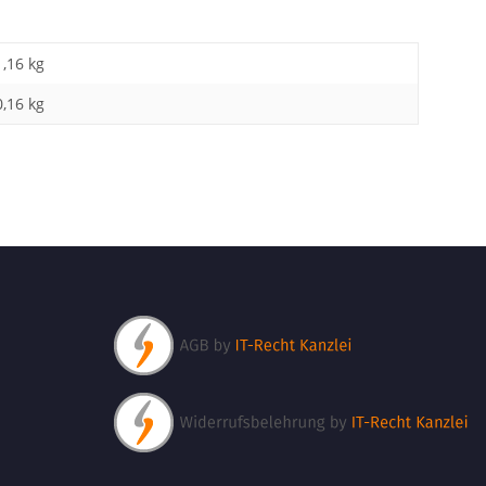
1,16 kg
0,16
kg