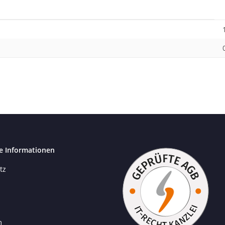
e Informationen
tz
m