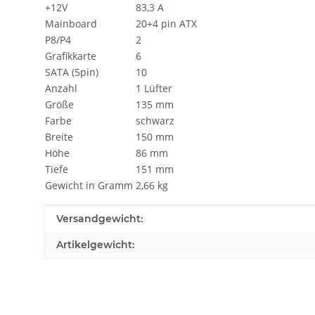
+12V
83,3 A
Mainboard
20+4 pin ATX
P8/P4
2
Grafikkarte
6
SATA (5pin)
10
Anzahl
1 Lüfter
Größe
135 mm
Farbe
schwarz
Breite
150 mm
Höhe
86 mm
Tiefe
151 mm
Gewicht in Gramm
2,66 kg
Produkteigenschaft
Wert
Versandgewicht:
Artikelgewicht: