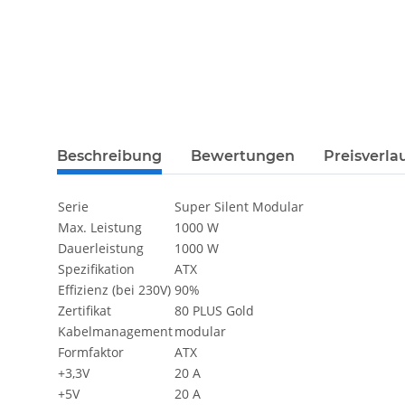
weitere Registerkarten anzeigen
Beschreibung
Bewertungen
Preisverla
Serie
Super Silent Modular
Max. Leistung
1000 W
Dauerleistung
1000 W
Spezifikation
ATX
Effizienz (bei 230V)
90%
Zertifikat
80 PLUS Gold
Kabelmanagement
modular
Formfaktor
ATX
+3,3V
20 A
+5V
20 A