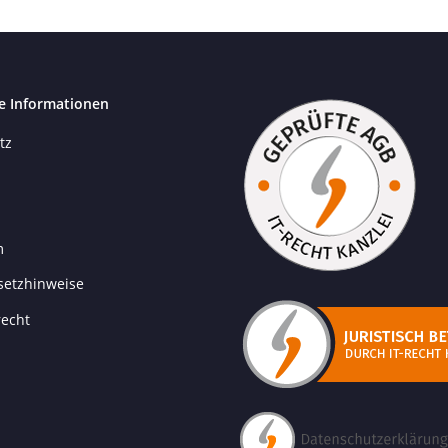
e Informationen
tz
m
setzhinweise
recht