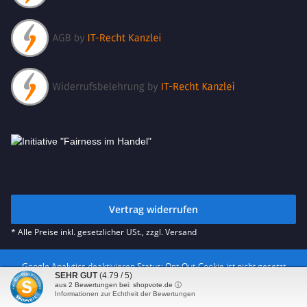
Vertrag widerrufen
* Alle Preise inkl. gesetzlicher USt., zzgl.
Versand
Google Analytics deaktivieren
Status: Opt-Out-Cookie ist nicht gesetzt
SEHR GUT
(4.79 / 5)
(Tracking aktiv)
aus
2
Bewertungen bei: shopvote.de ⓘ
© cowlug.de
Besucherzähler: 844418
Informationen zur Echtheit der Bewertungen