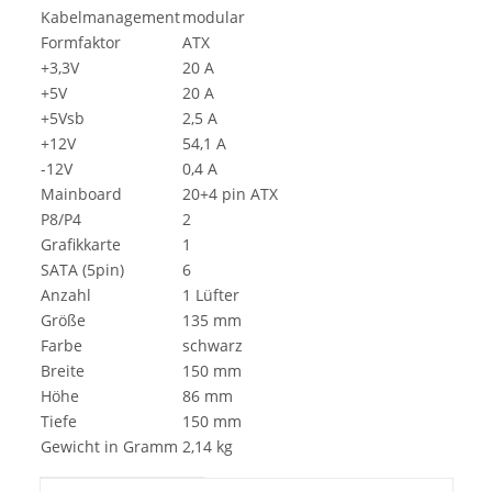
Kabelmanagement
modular
Formfaktor
ATX
+3,3V
20 A
+5V
20 A
+5Vsb
2,5 A
+12V
54,1 A
-12V
0,4 A
Mainboard
20+4 pin ATX
P8/P4
2
Grafikkarte
1
SATA (5pin)
6
Anzahl
1 Lüfter
Größe
135 mm
Farbe
schwarz
Breite
150 mm
Höhe
86 mm
Tiefe
150 mm
Gewicht in Gramm
2,14 kg