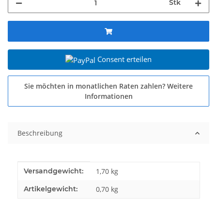
Stk
Consent erteilen
Sie möchten in monatlichen Raten zahlen?
Weitere
Informationen
Beschreibung
Produkteigenschaft
Wert
Versandgewicht:
1,70 kg
Artikelgewicht:
0,70
kg