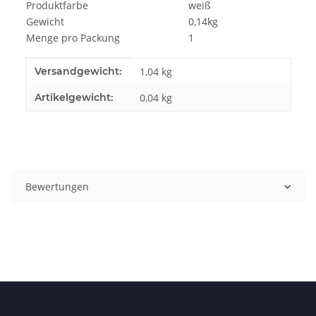
Produktfarbe
weiß
Gewicht
0,14kg
Menge pro Packung
1
Produkteigenschaft
Wert
Versandgewicht:
1,04 kg
Artikelgewicht:
0,04
kg
Bewertungen