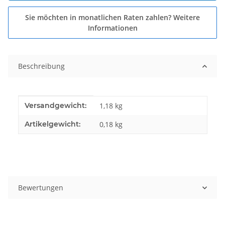
Sie möchten in monatlichen Raten zahlen?
Weitere
Informationen
Beschreibung
Produkteigenschaft
Wert
Versandgewicht:
1,18 kg
Artikelgewicht:
0,18
kg
Bewertungen