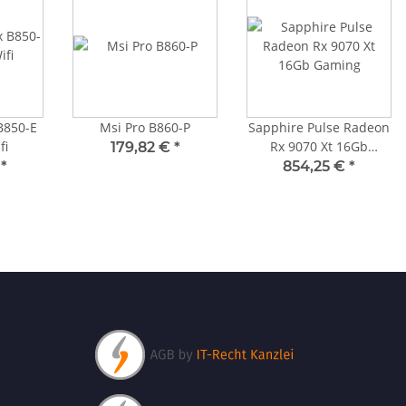
B850-E
Msi Pro B860-P
Sapphire Pulse Radeon
fi
Rx 9070 Xt 16Gb
179,82 €
*
Gaming
€
*
854,25 €
*