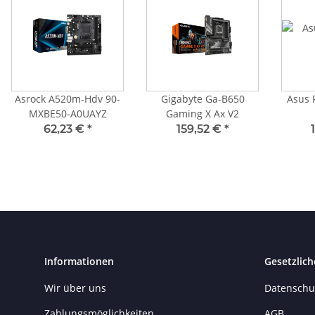
Asrock A520m-Hdv 90-
Gigabyte Ga-B650
Asus 
MXBE50-A0UAYZ
Gaming X Ax V2
62,23 €
*
159,52 €
*
Informationen
Gesetzlich
Wir über uns
Datenschu
Zahlungsmöglichkeiten
AGB