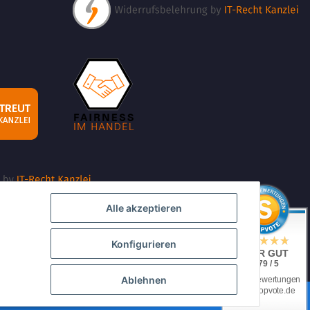
Alle akzeptieren
Konfigurieren
SEHR GUT
4.79 / 5
Ablehnen
aus 2 Bewertungen
bei: shopvote.de
iv)