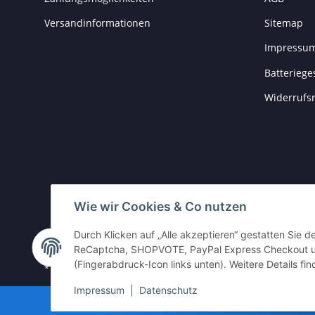
Versandinformationen
Sitemap
Impressu
Batteriege
Widerrufs
Wie wir Cookies & Co nutzen
Durch Klicken auf „Alle akzeptieren“ gestatten Sie 
Vertrag widerrufen
ReCaptcha, SHOPVOTE, PayPal Express Checkout und
(Fingerabdruck-Icon links unten). Weitere Details fi
* Alle Preise inkl. gesetzlicher USt., zzgl.
Versand
Impressum
|
Datenschutz
Go