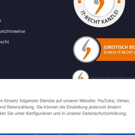
m
setzhinweise
recht
den Einsatz folgender Dienste auf unserer Website: YouTube, Vimeo,
 Ratenzahlung. Sie können die Einstellung jederzeit ändern
nden Sie unter
Konfigurieren
und in unserer
Datenschutzerklärung
.
ogle Analytics deaktivieren
Status: Opt-Out-Cookie ist nicht gesetzt (Tracking akt