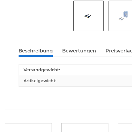
weitere Registerkarten anzeigen
Beschreibung
Bewertungen
Preisverla
Produkteigenschaft
Wert
Versandgewicht:
Artikelgewicht: