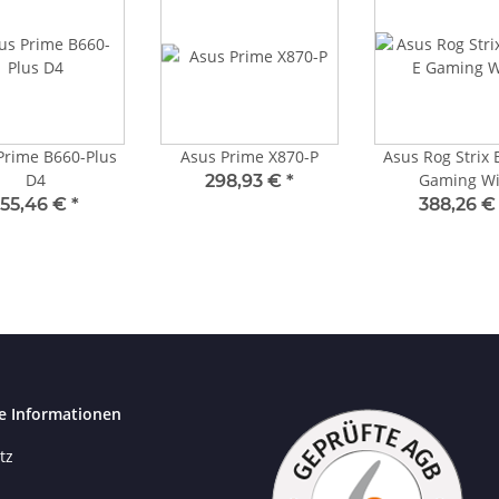
Prime B660-Plus
Asus Prime X870-P
Asus Rog Strix 
D4
Gaming Wi
298,93 €
*
155,46 €
*
388,26 
e Informationen
tz