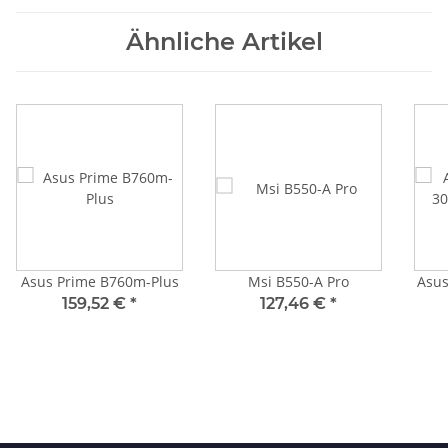
Ähnliche Artikel
Asus Prime B760m-Plus
Msi B550-A Pro
Asus
159,52 €
*
127,46 €
*