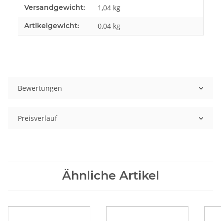
Produkteigenschaft
Wert
Versandgewicht:
1,04 kg
Artikelgewicht:
0,04
kg
Bewertungen
Preisverlauf
Ähnliche Artikel