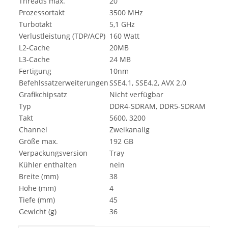
Threads max.
20
Prozessortakt
3500 MHz
Turbotakt
5,1 GHz
Verlustleistung (TDP/ACP)
160 Watt
L2-Cache
20MB
L3-Cache
24 MB
Fertigung
10nm
Befehlssatzerweiterungen
SSE4.1, SSE4.2, AVX 2.0
Grafikchipsatz
Nicht verfügbar
Typ
DDR4-SDRAM, DDR5-SDRAM
Takt
5600, 3200
Channel
Zweikanalig
Größe max.
192 GB
Verpackungsversion
Tray
Kühler enthalten
nein
Breite (mm)
38
Höhe (mm)
4
Tiefe (mm)
45
Gewicht (g)
36