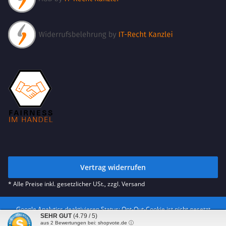
Vertrag widerrufen
* Alle Preise inkl. gesetzlicher USt., zzgl.
Versand
Google Analytics deaktivieren
Status: Opt-Out-Cookie ist nicht gesetzt
SEHR GUT
(4.79 / 5)
(Tracking aktiv)
aus
2
Bewertungen bei: shopvote.de ⓘ