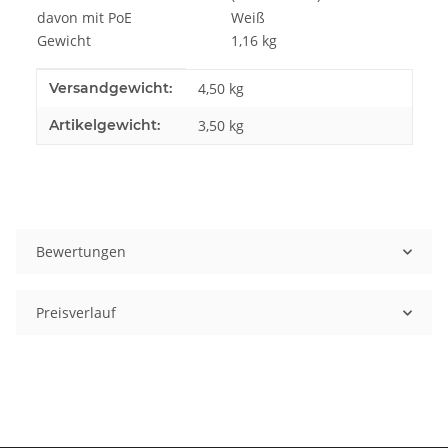
davon mit PoE
Weiß
Gewicht
1,16 kg
Produkteigenschaft
Wert
Versandgewicht:
4,50 kg
Artikelgewicht:
3,50
kg
Bewertungen
Preisverlauf