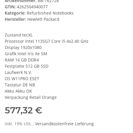
Artikelnummer:
BB-162728
GTIN:
4262504940077
Kategorie:
Refurbished Notebooks
Hersteller:
Hewlett Packard
Zustand tecXL
Prozessor Intel 1135G7 Core i5 4x2.40 GHz
Display 1920x1080
Grafik Intel Iris Xe SM
RAM 16 GB DDR4
Festplatte 512 GB SSD
Laufwerk N.V.
OS W11PRO ESET
Tastatur DE NB
Akku Akku OK
Verpackung Retail Orange
577,32 €
inkl. 19% USt. ,
Versandkostenfreie Lieferung