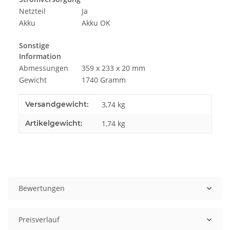
Netzteil
Ja
Akku
Akku OK
Sonstige
Information
Abmessungen
359 x 233 x 20 mm
Gewicht
1740 Gramm
Produkteigenschaft
Wert
Versandgewicht:
3,74 kg
Artikelgewicht:
1,74
kg
Bewertungen
Preisverlauf