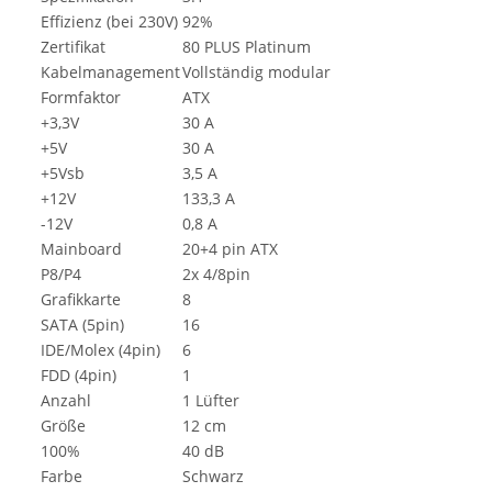
Effizienz (bei 230V)
92%
Zertifikat
80 PLUS Platinum
Kabelmanagement
Vollständig modular
Formfaktor
ATX
+3,3V
30 A
+5V
30 A
+5Vsb
3,5 A
+12V
133,3 A
-12V
0,8 A
Mainboard
20+4 pin ATX
P8/P4
2x 4/8pin
Grafikkarte
8
SATA (5pin)
16
IDE/Molex (4pin)
6
FDD (4pin)
1
Anzahl
1 Lüfter
Größe
12 cm
100%
40 dB
Farbe
Schwarz