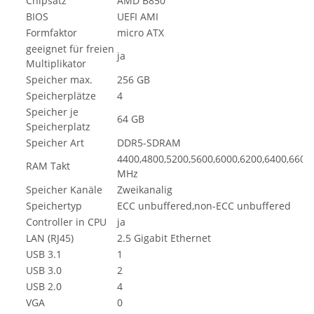
Chipsatz
AMD B850
BIOS
UEFI AMI
Formfaktor
micro ATX
geeignet für freien
ja
Multiplikator
Speicher max.
256 GB
Speicherplätze
4
Speicher je
64 GB
Speicherplatz
Speicher Art
DDR5-SDRAM
4400,4800,5200,5600,6000,6200,6400,6600
RAM Takt
MHz
Speicher Kanäle
Zweikanalig
Speichertyp
ECC unbuffered,non-ECC unbuffered
Controller in CPU
ja
LAN (RJ45)
2.5 Gigabit Ethernet
USB 3.1
1
USB 3.0
2
USB 2.0
4
VGA
0