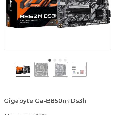
Gigabyte Ga-B850m Ds3h