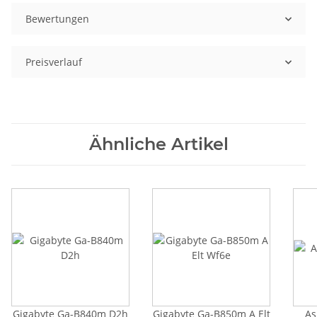
Bewertungen
Preisverlauf
Ähnliche Artikel
Gigabyte Ga-B840m D2h
Gigabyte Ga-B850m A Elt
As