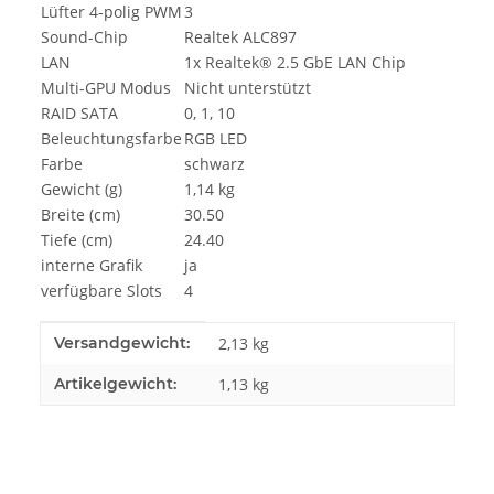
Lüfter 4-polig PWM
3
Sound-Chip
Realtek ALC897
LAN
1x Realtek® 2.5 GbE LAN Chip
Multi-GPU Modus
Nicht unterstützt
RAID SATA
0, 1, 10
Beleuchtungsfarbe
RGB LED
Farbe
schwarz
Gewicht (g)
1,14 kg
Breite (cm)
30.50
Tiefe (cm)
24.40
interne Grafik
ja
verfügbare Slots
4
Produkteigenschaft
Wert
Versandgewicht:
2,13 kg
Artikelgewicht:
1,13
kg