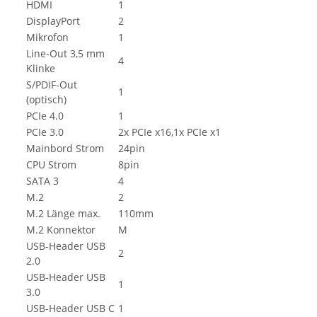
HDMI
1
DisplayPort
2
Mikrofon
1
Line-Out 3,5 mm
4
Klinke
S/PDIF-Out
1
(optisch)
PCIe 4.0
1
PCIe 3.0
2x PCIe x16,1x PCIe x1
Mainbord Strom
24pin
CPU Strom
8pin
SATA 3
4
M.2
2
M.2 Länge max.
110mm
M.2 Konnektor
M
USB-Header USB
2
2.0
USB-Header USB
1
3.0
USB-Header USB C
1