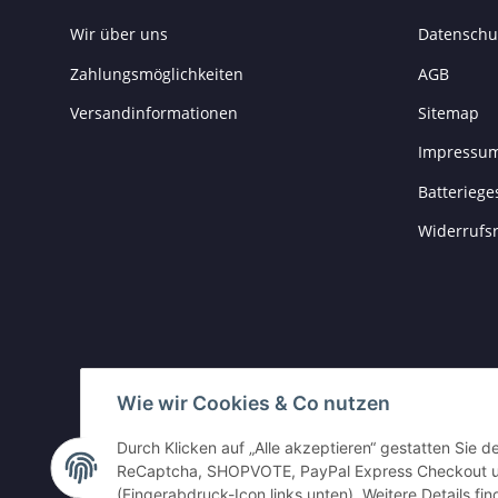
Wir über uns
Datenschu
Zahlungsmöglichkeiten
AGB
Versandinformationen
Sitemap
Impressu
Batteriege
Widerrufs
Wie wir Cookies & Co nutzen
Durch Klicken auf „Alle akzeptieren“ gestatten Sie 
Vertrag widerrufen
ReCaptcha, SHOPVOTE, PayPal Express Checkout und
(Fingerabdruck-Icon links unten). Weitere Details fi