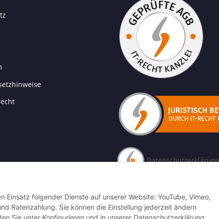
tz
m
setzhinweise
recht
den Einsatz folgender Dienste auf unserer Website: YouTube, Vimeo,
 Ratenzahlung. Sie können die Einstellung jederzeit ändern
nden Sie unter
Konfigurieren
und in unserer
Datenschutzerklärung
.