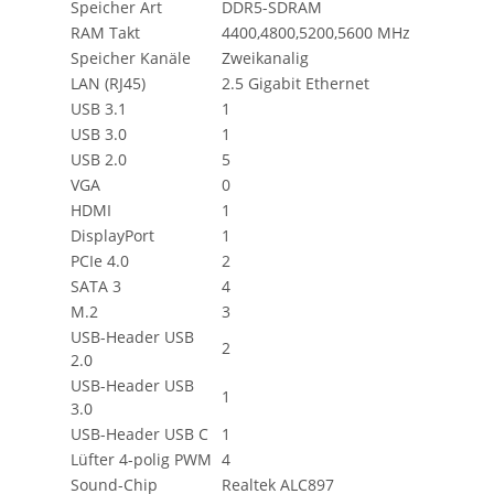
Speicher Art
DDR5-SDRAM
RAM Takt
4400,4800,5200,5600 MHz
Speicher Kanäle
Zweikanalig
LAN (RJ45)
2.5 Gigabit Ethernet
USB 3.1
1
USB 3.0
1
USB 2.0
5
VGA
0
HDMI
1
DisplayPort
1
PCIe 4.0
2
SATA 3
4
M.2
3
USB-Header USB
2
2.0
USB-Header USB
1
3.0
USB-Header USB C
1
Lüfter 4-polig PWM
4
Sound-Chip
Realtek ALC897