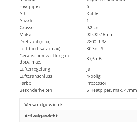
Heatpipes
6
Art
Kühler
Anzahl
1
Grösse
9,2 cm
Maße
92x92x15mm
Drehzahl (max)
2800 RPM
Luftdurchsatz (max)
80,3m³/h
Geräuschentwicklung in
37,6 dB
db(A) max.
Lüfterregelung
Ja
Lüfteranschluss
4-polig
Farbe
Prozessor
Besonderheiten
6 Heatpipes, max. 47m
Produkteigenschaft
Wert
Versandgewicht:
Artikelgewicht: