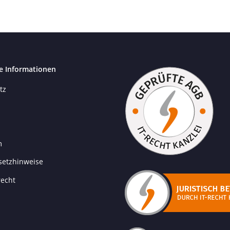
e Informationen
tz
m
setzhinweise
recht