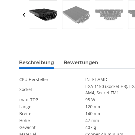
weitere Registerkarten anzeigen
Beschreibung
Bewertungen
CPU Hersteller
INTEL,AMD
LGA 1150 (Socket H3), LG
Sockel
AM4, Socket FM1
max. TDP
95 W
Länge
120 mm
Breite
140 mm
Höhe
47 mm
Gewicht
407 g
Material
Copper,Aluminium