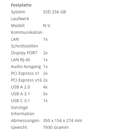
Festplatte
System
SSD 256 GB
Laufwerk
Modell
N.V.
Kommunikation
LAN
1x
Schnittstellen
Display PORT
2x
LAN RJ-45
1x
Audio Ausgang
1x
PCI Express x1
2x
PCI Express x16
2x
USB A 2.0
4x
USB A 3.1
5x
USB C 3.1
1x
Sonstige
Information
Abmessungen
350 x 154 x 274 mm
Gewicht
7930 Gramm