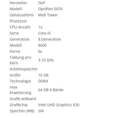
Hersteller
Dell
Modell
OptiPlex 5070
Gehäuseform
Midi Tower
Prozessor
CPU-Anzahl
1x
Serie
Core i5
Generation
8.Generation
Modell
8600
Kerne
6x
Taktung pro
3.10 GHz
Kern
Arbeitsspeicher
Größe
16 GB
Technologie
DDR4
max.
64 GB 4 Bänke
Erweiterung
Grafik onBoard
Grafikchip
Intel UHD Graphics 630
Speicher (MB)
SM