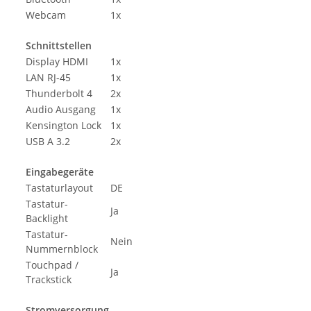
Webcam
1x
Schnittstellen
Display HDMI
1x
LAN RJ-45
1x
Thunderbolt 4
2x
Audio Ausgang
1x
Kensington Lock
1x
USB A 3.2
2x
Eingabegeräte
Tastaturlayout
DE
Tastatur-
Ja
Backlight
Tastatur-
Nein
Nummernblock
Touchpad /
Ja
Trackstick
Stromversorgung