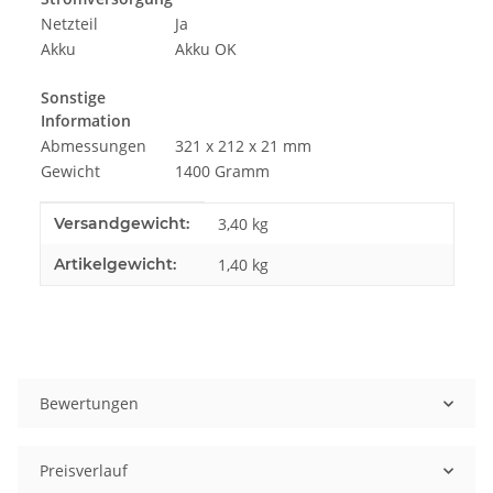
Netzteil
Ja
Akku
Akku OK
Sonstige
Information
Abmessungen
321 x 212 x 21 mm
Gewicht
1400 Gramm
Produkteigenschaft
Wert
Versandgewicht:
3,40 kg
Artikelgewicht:
1,40
kg
Bewertungen
Preisverlauf