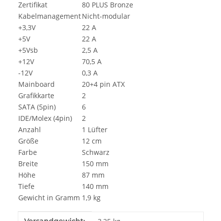
Zertifikat
80 PLUS Bronze
Kabelmanagement
Nicht-modular
+3,3V
22 A
+5V
22 A
+5Vsb
2,5 A
+12V
70,5 A
-12V
0,3 A
Mainboard
20+4 pin ATX
Grafikkarte
2
SATA (5pin)
6
IDE/Molex (4pin)
2
Anzahl
1 Lüfter
Größe
12 cm
Farbe
Schwarz
Breite
150 mm
Höhe
87 mm
Tiefe
140 mm
Gewicht in Gramm
1,9 kg
Produkteigenschaft
Wert