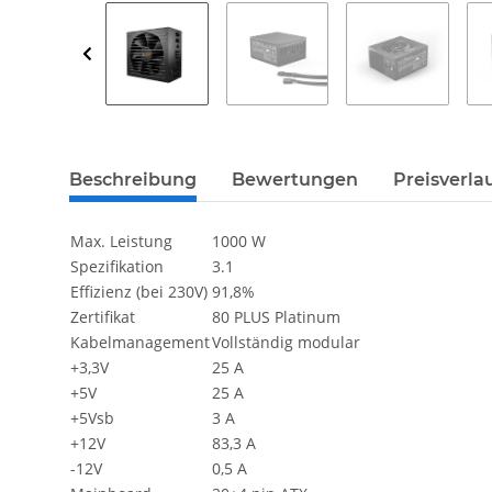
weitere Registerkarten anzeigen
Beschreibung
Bewertungen
Preisverla
Max. Leistung
1000 W
Spezifikation
3.1
Effizienz (bei 230V)
91,8%
Zertifikat
80 PLUS Platinum
Kabelmanagement
Vollständig modular
+3,3V
25 A
+5V
25 A
+5Vsb
3 A
+12V
83,3 A
-12V
0,5 A