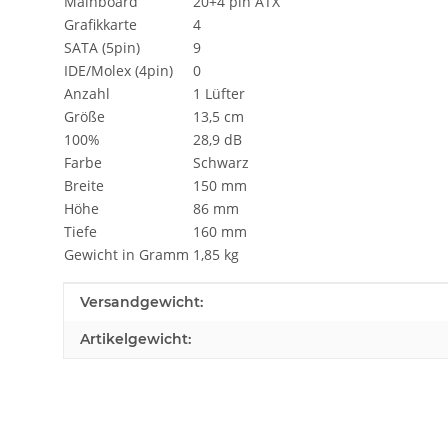
Mainboard
20+4 pin ATX
Grafikkarte
4
SATA (5pin)
9
IDE/Molex (4pin)
0
Anzahl
1 Lüfter
Größe
13,5 cm
100%
28,9 dB
Farbe
Schwarz
Breite
150 mm
Höhe
86 mm
Tiefe
160 mm
Gewicht in Gramm
1,85 kg
Produkteigenschaft
Wert
Versandgewicht:
Artikelgewicht: