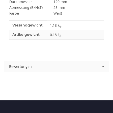
Durchmesser
120 mm
Abmessung (BxHxT)
25 mm
Farbe
Weiß
Produkteigenschaft
Wert
Versandgewicht:
1,18 kg
Artikelgewicht:
0,18
kg
Bewertungen