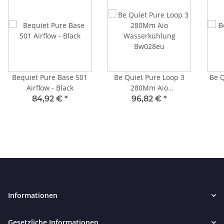
Bequiet Pure Base 501
Be Quiet Pure Loop 3
Be Q
Airflow - Black
280Mm Aio
Wasserkühlung
84,92 €
*
96,82 €
*
Bw028eu
Informationen
Gesetzliche Informationen