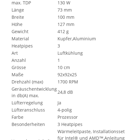
max. TDP
130 W
Länge
73 mm
Breite
100 mm
Höhe
127 mm
Gewicht
412 g
Material
Kupfer,Aluminium
Heatpipes
3
Art
Luftkühlung
Anzahl
1
Grösse
10 cm
Maße
92x92x25
Drehzahl (max)
1700 RPM
Geräuschentwicklung
24,8 dB
in db(A) max.
Lüfterregelung
Ja
Lüfteranschluss
4-polig
Farbe
Prozessor
Besonderheiten
3 Heatpipes
Wärmeleitpaste, Installationsset
für Intel® und AMD™,Anleitung