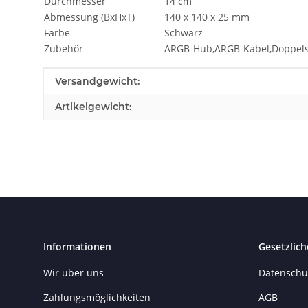
Durchmesser
14 cm
Abmessung (BxHxT)
140 x 140 x 25 mm
Farbe
Schwarz
Zubehör
ARGB-Hub,ARGB-Kabel,Doppels
Produkteigenschaft
Wert
Versandgewicht:
Artikelgewicht:
Informationen
Gesetzlich
Wir über uns
Datenschu
Zahlungsmöglichkeiten
AGB