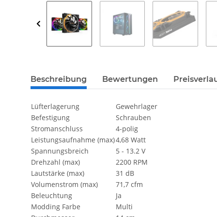
weitere Registerkarten anzeigen
Beschreibung
Bewertungen
Preisverla
Lüfterlagerung
Gewehrlager
Befestigung
Schrauben
Stromanschluss
4-polig
Leistungsaufnahme (max)
4,68 Watt
Spannungsbreich
5 - 13.2 V
Drehzahl (max)
2200 RPM
Lautstärke (max)
31 dB
Volumenstrom (max)
71,7 cfm
Beleuchtung
Ja
Modding Farbe
Multi