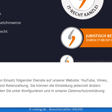
m
setzhinweise
recht
den Einsatz folgender Dienste auf unserer Website: YouTube, Vimeo,
 Ratenzahlung. Sie können die Einstellung jederzeit ändern
nden Sie unter
Konfigurieren
und in unserer
Datenschutzerklärung
.
ogle Analytics deaktivieren
Status: Opt-Out-Cookie ist nicht gesetzt (Tracking akt
© cowlug.de
Besucherzähler: 842495