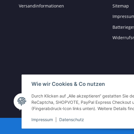
Versandinformationen
Sitemap
Impressu
Batteriege
Widerrufs
Wie wir Cookies & Co nutzen
Durch Klicken auf „Alle akzeptieren“ gestatten Sie 
Vertrag widerrufen
ReCaptcha, SHOPVOTE, PayPal Express Checkout und
(Fingerabdruck-Icon links unten). Weitere Details fi
* Alle Preise inkl. gesetzlicher USt., zzgl.
Versand
Impressum
|
Datenschutz
Go