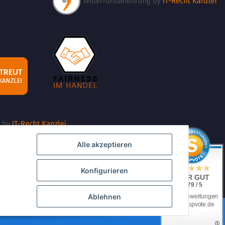
Alle akzeptieren
Konfigurieren
SEHR GUT
4.79 / 5
Ablehnen
aus 2 Bewertungen
bei: shopvote.de
iv)