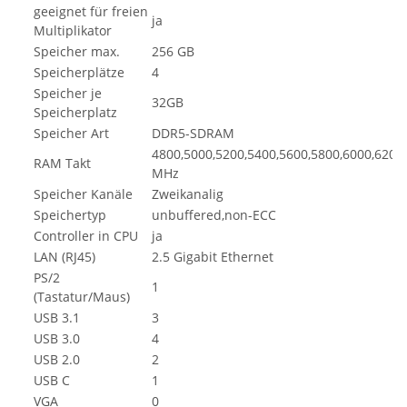
geeignet für freien
ja
Multiplikator
Speicher max.
256 GB
Speicherplätze
4
Speicher je
32GB
Speicherplatz
Speicher Art
DDR5-SDRAM
4800,5000,5200,5400,5600,5800,6000,6200
RAM Takt
MHz
Speicher Kanäle
Zweikanalig
Speichertyp
unbuffered,non-ECC
Controller in CPU
ja
LAN (RJ45)
2.5 Gigabit Ethernet
PS/2
1
(Tastatur/Maus)
USB 3.1
3
USB 3.0
4
USB 2.0
2
USB C
1
VGA
0