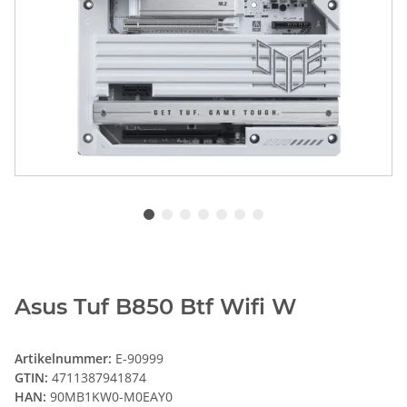
Asus Tuf B850 Btf Wifi W
Artikelnummer:
E-90999
GTIN:
4711387941874
HAN:
90MB1KW0-M0EAY0