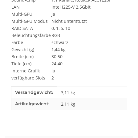
LAN
Intel I225-V 2.5Gbit
Multi-GPU
ja
Multi-GPU Modus
Nicht unterstützt
RAID SATA
0, 1, 5, 10
Beleuchtungsfarbe
RGB
Farbe
schwarz
Gewicht (g)
1,44 kg
Breite (cm)
30.50
Tiefe (cm)
24.40
interne Grafik
ja
verfügbare Slots
2
Produkteigenschaft
Wert
Versandgewicht:
3,11 kg
Artikelgewicht:
2,11
kg