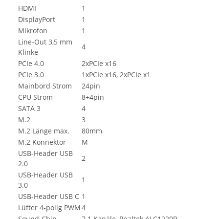
HDMI
1
DisplayPort
1
Mikrofon
1
Line-Out 3,5 mm
4
Klinke
PCIe 4.0
2xPCIe x16
PCIe 3.0
1xPCIe x16, 2xPCIe x1
Mainbord Strom
24pin
CPU Strom
8+4pin
SATA 3
4
M.2
3
M.2 Länge max.
80mm
M.2 Konnektor
M
USB-Header USB
2
2.0
USB-Header USB
1
3.0
USB-Header USB C
1
Lüfter 4-polig PWM
4
Sound-Chip
7.1 Kanäle, Realtek ALC1220P