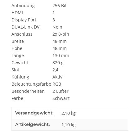
Anbindung
256 Bit
HDMI
1
Display Port
3
DUAL-Link DVI
Nein
Anschluss
2x 8-pin
Breite
48 mm
Höhe
48 mm
Länge
130 mm
Gewicht
820 g
Slot
2,4
Kühlung
Aktiv
Beleuchtungsfarbe
RGB
Besonderheiten
2 Lüfter
Farbe
Schwarz
Produkteigenschaft
Wert
Versandgewicht:
2,10 kg
Artikelgewicht:
1,10
kg