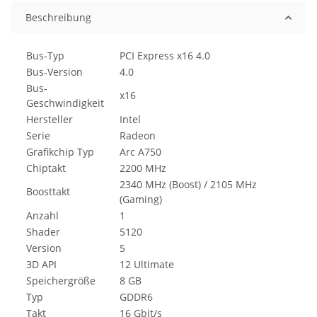
Beschreibung
Bus-Typ
PCI Express x16 4.0
Bus-Version
4.0
Bus-
x16
Geschwindigkeit
Hersteller
Intel
Serie
Radeon
Grafikchip Typ
Arc A750
Chiptakt
2200 MHz
2340 MHz (Boost) / 2105 MHz
Boosttakt
(Gaming)
Anzahl
1
Shader
5120
Version
5
3D API
12 Ultimate
Speichergröße
8 GB
Typ
GDDR6
Takt
16 Gbit/s