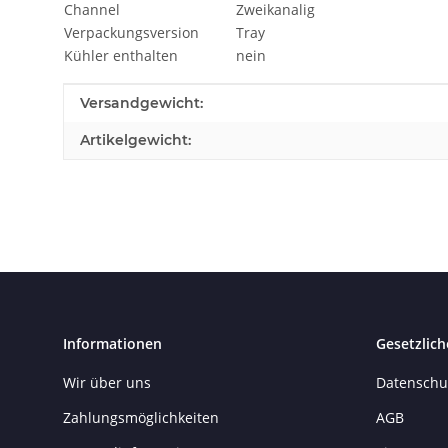
Channel
Zweikanalig
Verpackungsversion
Tray
Kühler enthalten
nein
Produkteigenschaft
Wert
Versandgewicht:
Artikelgewicht:
Informationen
Gesetzlich
Wir über uns
Datenschu
Zahlungsmöglichkeiten
AGB