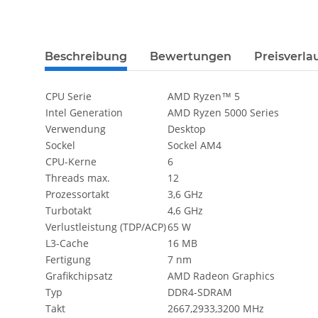
Beschreibung
Bewertungen
Preisverla
CPU Serie
AMD Ryzen™ 5
Intel Generation
AMD Ryzen 5000 Series
Verwendung
Desktop
Sockel
Sockel AM4
CPU-Kerne
6
Threads max.
12
Prozessortakt
3,6 GHz
Turbotakt
4,6 GHz
Verlustleistung (TDP/ACP)
65 W
L3-Cache
16 MB
Fertigung
7 nm
Grafikchipsatz
AMD Radeon Graphics
Typ
DDR4-SDRAM
Takt
2667,2933,3200 MHz