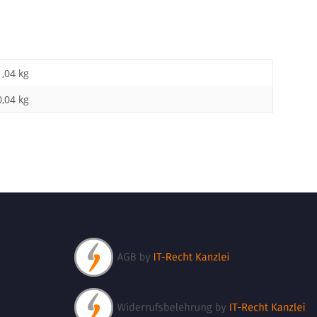
1,04 kg
0,04
kg